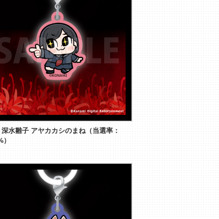
】深水雛子 アヤカカシのまね（当選率：
5%）