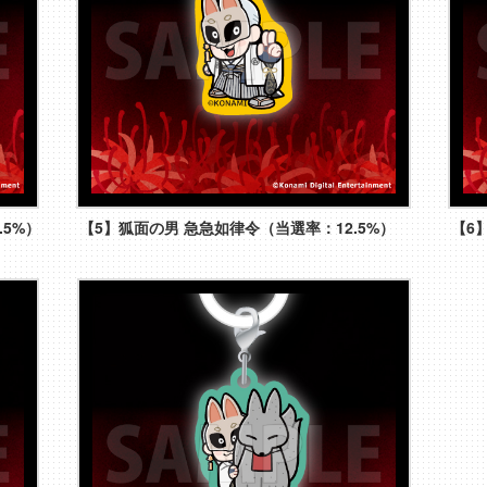
.5%）
【5】狐面の男 急急如律令（当選率：12.5%）
【6