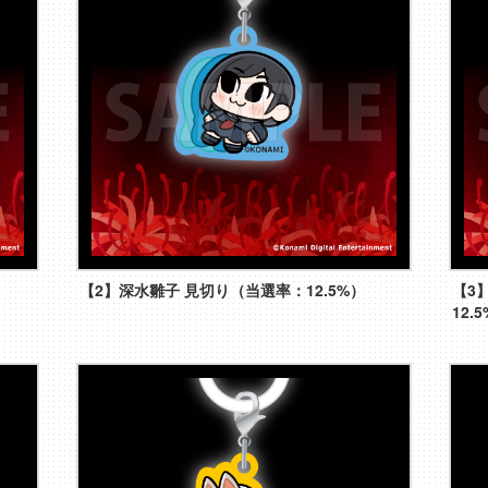
【2】深水雛子 見切り（当選率：12.5%）
【3
12.