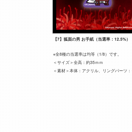
【7】狐面の男 お手紙（当選率：12.5%）
※全8種の当選率は均等（1/8）です。
＜サイズ＞全高：約35ｍｍ
＜素材＞本体：アクリル、リングパーツ：