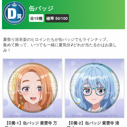
缶バッジ
全15種
確率 50/100
夏祭り浴衣姿のヒロインたちが缶バッジでもラインナップ。
集めて飾って、いつでも一緒に夏気分♪どれが当たるかはお楽し
み！
【D賞-1】缶バッジ 紫雲寺 万
【D賞-2】缶バッジ 紫雲寺 清