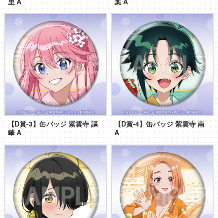
里 A
葉 A
【D賞-3】缶バッジ 紫雲寺 謳
【D賞-4】缶バッジ 紫雲寺 南
華 A
A