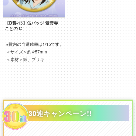
【D賞-15】缶バッジ 紫雲寺
ことの C
※賞内の当選確率は1/15です。
＜サイズ＞約Φ57mm
＜素材＞紙、ブリキ
30連キャンペーン!!