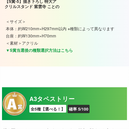
【S賞‐5】描き下ろし 特大ア
クリルスタンド 紫雲寺 ことの
＜サイズ＞
本体：約W210mm×H297mm以内 ※種類によって異なります
台座：約W130mm×H70mm
＜素材＞アクリル
▼S賞当選後の種類選択方法はこちら
A3タペストリー
全5種【選べる！】
確率 5/100