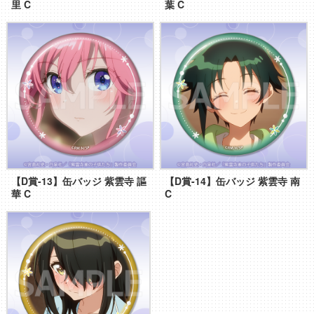
里 C
葉 C
【D賞-13】缶バッジ 紫雲寺 謳
【D賞-14】缶バッジ 紫雲寺 南
華 C
C