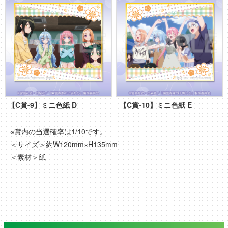
【C賞-9】ミニ色紙 D
【C賞-10】ミニ色紙 E
※賞内の当選確率は1/10です。
＜サイズ＞約W120mm×H135mm
＜素材＞紙