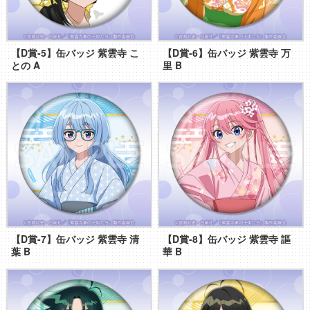
【D賞-5】缶バッジ 紫雲寺 こ
【D賞-6】缶バッジ 紫雲寺 万
との A
里 B
【D賞-7】缶バッジ 紫雲寺 清
【D賞-8】缶バッジ 紫雲寺 謳
葉 B
華 B