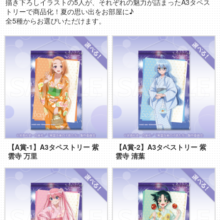
描き下ろしイラストの5人が、それぞれの魅力が詰まったA3タペス
トリーで商品化！夏の思い出をお部屋に♪
全5種からお選びいただけます。
【A賞‐1】A3タペストリー 紫
【A賞‐2】A3タペストリー 紫
雲寺 万里
雲寺 清葉