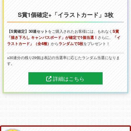
S賞1個確定+「イラストカード」3枚
【S賞確定】30連セット
をご購入されたお客様には、もれなく
S賞
「描き下ろし キャンバスボード」が確定で1個当選！
さらに、
「イ
ラストカード」（全4種）
から
ランダムで3枚
をプレゼント！
※30連分の残り29個は表記の当選率に応じたランダム当選になりま
す。
詳細はこちら