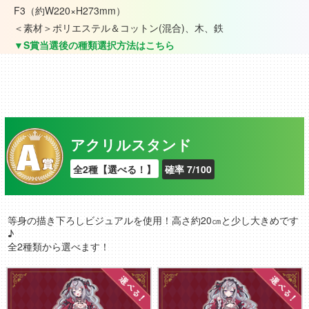
F3（約W220×H273mm）
＜素材＞ポリエステル＆コットン(混合)、木、鉄
▼S賞当選後の種類選択方法はこちら
アクリルスタンド
全2種【選べる！】
確率 7/100
等身の描き下ろしビジュアルを使用！高さ約20㎝と少し大きめです
♪
全2種類から選べます！