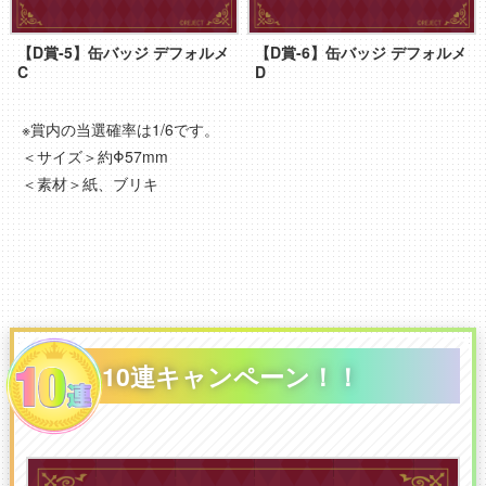
【D賞-5】缶バッジ デフォルメ
【D賞-6】缶バッジ デフォルメ
C
D
※賞内の当選確率は1/6です。
＜サイズ＞約Φ57mm
＜素材＞紙、ブリキ
10連キャンペーン！！