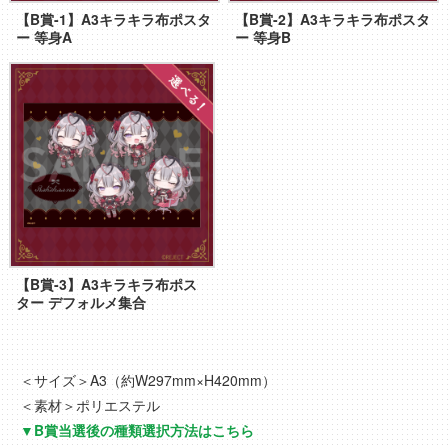
【B賞-1】A3キラキラ布ポスタ
【B賞-2】A3キラキラ布ポスタ
ー 等身A
ー 等身B
【B賞-3】A3キラキラ布ポス
ター デフォルメ集合
＜サイズ＞A3（約W297mm×H420mm）
＜素材＞ポリエステル
▼B賞当選後の種類選択方法はこちら